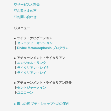
♡サービスと料金
♡お客さまの声
♡お問い合わせ
♡メニュー
● ライフ・ナビゲーション
┠
セレニティ・セッション
┠
Divine Metamorphosis プログラム
● アチューンメント・ライタリアン
┠
エンジェル・リンク
┠
ライタリアン・レイキ
┠
ライタリアン・レイ
● アチューンメント・ライタリアン以外
┠
セントジャーメイン
┠
ユニコーン
● 癒しの石 プチ・ショップへのご案内