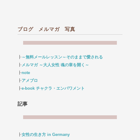
ブログ メルマガ 写真
┠
～無料メールレッスン～そのままで愛される
┠
メルマガ ～大人女性 魂の章を開く～
┠
note
┠
アメブロ
┠
e-book チャクラ・エンパワメント
記事
┠
女性の生き方 in Germany