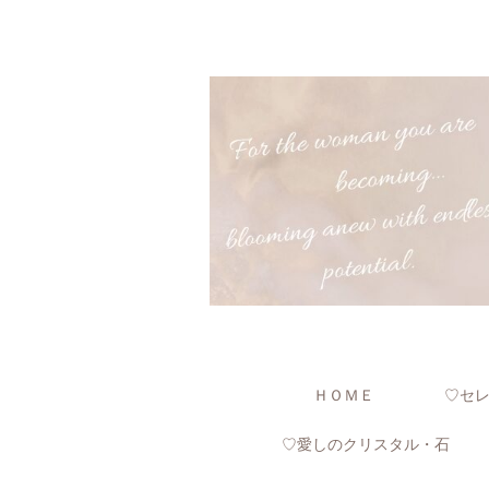
ＨＯＭＥ
♡セ
♡愛しのクリスタル・石