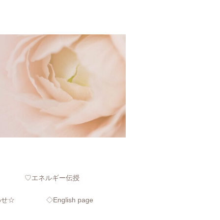
♡エネルギー伝授
わせ☆
◇English page