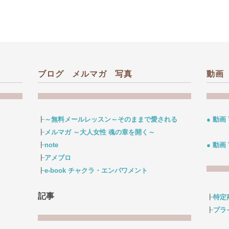
ブログ メルマガ 写真
動画
┠
～無料メールレッスン～そのままで愛される
● 動画
┠
メルマガ ～大人女性 魂の章を開く～
┠
note
● 動画
┠
アメブロ
┠
e-book チャクラ・エンパワメント
記事
┠
特定
┠
プラ