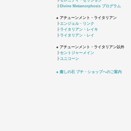
┠
セレニティ・セッション
┠
Divine Metamorphosis プログラム
● アチューンメント・ライタリアン
┠
エンジェル・リンク
┠
ライタリアン・レイキ
┠
ライタリアン・レイ
● アチューンメント・ライタリアン以外
┠
セントジャーメイン
┠
ユニコーン
● 癒しの石 プチ・ショップへのご案内