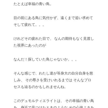
たとえば幸福の青い鳥。
目の前にある鳥に気付かず、遠くまで追い求めて
そして疲れて。。。
けれどその疲れた目で、
なんの期待もなく見渡し
た視界にあったのが
なんだ！探していた鳥じゃないか。。。
そんな感じで、わたし達が等身大の自分自身を慈
しみ、
その尊さを受けいれるまでは
そんなプロ
セスも辿るのかもしれませんね。
この
デュモルティエライトは、
その幸福の青い鳥
を、身近で見つけたときのような
その心地よさを