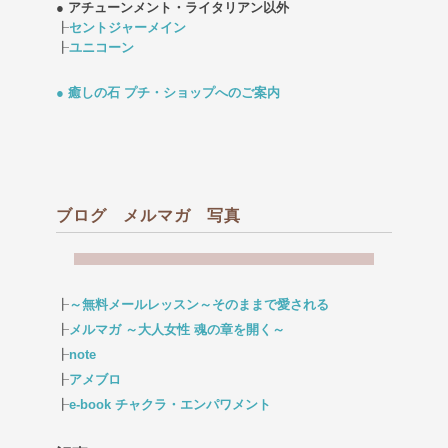
● アチューンメント・ライタリアン以外
┠
セントジャーメイン
┠
ユニコーン
● 癒しの石 プチ・ショップへのご案内
ブログ メルマガ 写真
┠
～無料メールレッスン～そのままで愛される
┠
メルマガ ～大人女性 魂の章を開く～
┠
note
┠
アメブロ
┠
e-book チャクラ・エンパワメント