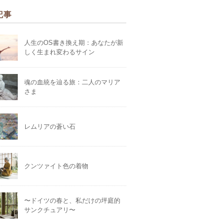
記事
人生のOS書き換え期：あなたが新
しく生まれ変わるサイン
魂の血統を辿る旅：二人のマリア
さま
レムリアの蒼い石
クンツァイト色の着物
〜ドイツの春と、私だけの坪庭的
サンクチュアリ〜