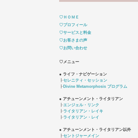
♡ＨＯＭＥ
♡プロフィール
♡サービスと料金
♡お客さまの声
♡お問い合わせ
♡メニュー
● ライフ・ナビゲーション
┠
セレニティ・セッション
┠
Divine Metamorphosis プログラム
● アチューンメント・ライタリアン
┠
エンジェル・リンク
┠
ライタリアン・レイキ
┠
ライタリアン・レイ
● アチューンメント・ライタリアン以外
┠
セントジャーメイン