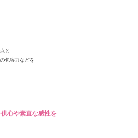
点と
の包容力などを
子供心や素直な感性を