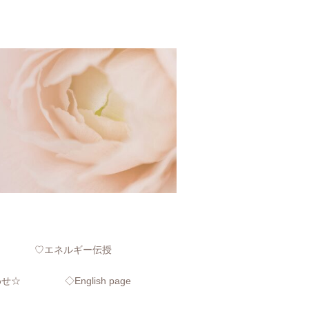
♡エネルギー伝授
わせ☆
◇English page