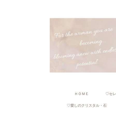
ＨＯＭＥ
♡セ
♡愛しのクリスタル・石