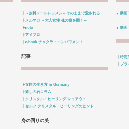
┠
～無料メールレッスン～そのままで愛される
● 動画
┠
メルマガ ～大人女性 魂の章を開く～
┠
note
● 動画
┠
アメブロ
┠
e-book チャクラ・エンパワメント
記事
┠
特定
┠
プラ
┠
女性の生き方 in Germany
┠
癒しの石コラム
┠
クリスタル・ヒーリング レイアウト
┠
セルフ クリスタル・ヒーリングのヒント
身の回りの美