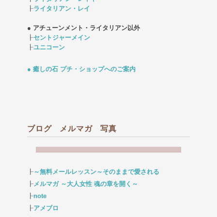
┠
ライタリアン・レイ
● アチューンメント・ライタリアン以外
┠
セントジャーメイン
┠
ユニコーン
● 癒しの石 プチ・ショップへのご案内
ブログ メルマガ 写真
┠
～無料メールレッスン～そのままで愛される
┠
メルマガ ～大人女性 魂の章を開く～
┠
note
┠
アメブロ