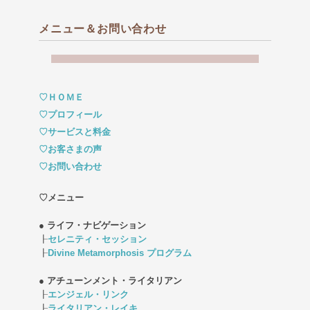
メニュー＆お問い合わせ
♡ＨＯＭＥ
♡プロフィール
♡サービスと料金
♡お客さまの声
♡お問い合わせ
♡メニュー
● ライフ・ナビゲーション
┠
セレニティ・セッション
┠
Divine Metamorphosis プログラム
● アチューンメント・ライタリアン
┠
エンジェル・リンク
┠
ライタリアン・レイキ