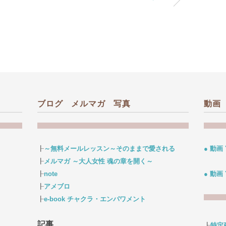
ブログ メルマガ 写真
動画
┠
～無料メールレッスン～そのままで愛される
● 動画
┠
メルマガ ～大人女性 魂の章を開く～
┠
note
● 動画
┠
アメブロ
┠
e-book チャクラ・エンパワメント
記事
┠
特定