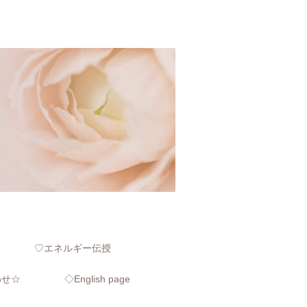
♡エネルギー伝授
わせ☆
◇English page