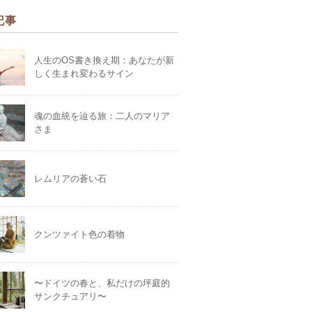
記事
人生のOS書き換え期：あなたが新
しく生まれ変わるサイン
魂の血統を辿る旅：二人のマリア
さま
レムリアの蒼い石
クンツァイト色の着物
〜ドイツの春と、私だけの坪庭的
サンクチュアリ〜