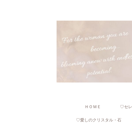
ＨＯＭＥ
♡セ
♡愛しのクリスタル・石