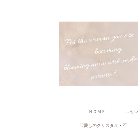
ＨＯＭＥ
♡セ
♡愛しのクリスタル・石