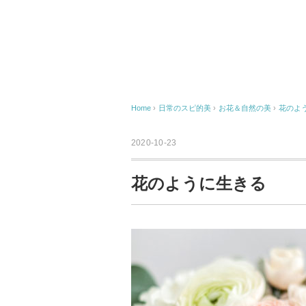
Home
›
日常のスピ的美
›
お花＆自然の美
›
花のよ
2020-10-23
花のように生きる