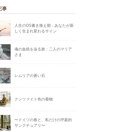
記事
人生のOS書き換え期：あなたが新
しく生まれ変わるサイン
魂の血統を辿る旅：二人のマリア
さま
レムリアの蒼い石
クンツァイト色の着物
〜ドイツの春と、私だけの坪庭的
サンクチュアリ〜