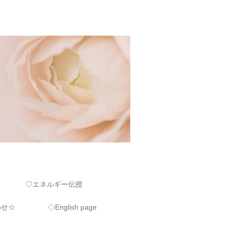
♡エネルギー伝授
わせ☆
◇English page