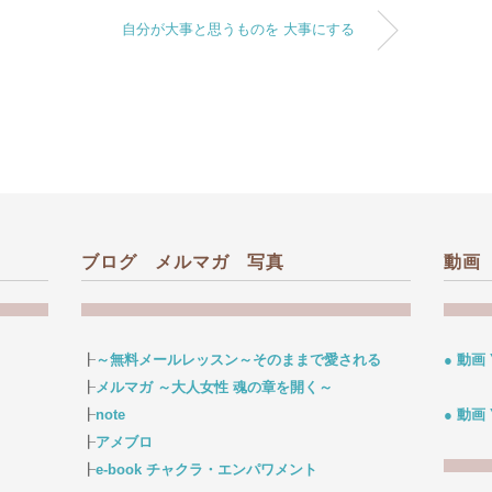
自分が大事と思うものを 大事にする
ブログ メルマガ 写真
動画
┠
～無料メールレッスン～そのままで愛される
● 動画
┠
メルマガ ～大人女性 魂の章を開く～
┠
note
● 動画
┠
アメブロ
┠
e-book チャクラ・エンパワメント